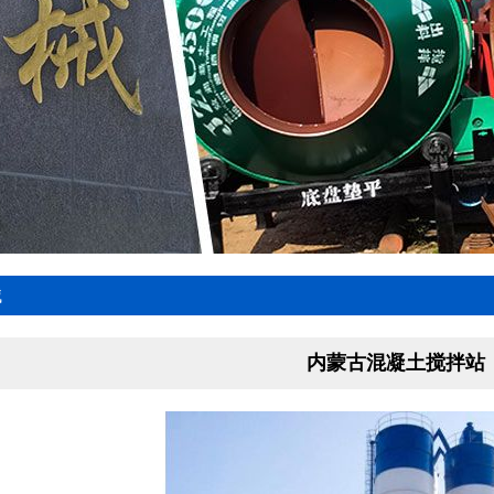
械
内蒙古混凝土搅拌站