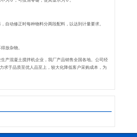
‘0’，可按清零键，使其显示为‘0’。
料，自动修正时每种物料分两段配料，以达到计量要求。
不得放杂物。
业生产混凝土搅拌机企业，我厂产品销售全国各地。公司经
品力求于品质至优人品至上，较大化降低客户采购成本，为