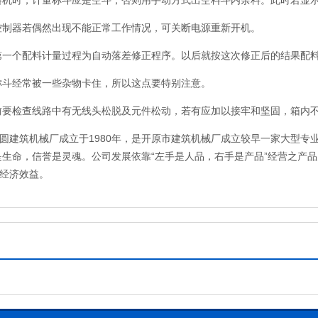
料机时，计量称斗应是空斗，否则用手动方式出空料斗内余料。此时若显示不为
控制器若偶然出现不能正常工作情况，可关断电源重新开机。
第一个配料计量过程为自动落差修正程序。以后就按这次修正后的结果配
称斗经常被一些杂物卡住，所以这点要特别注意。
前要检查线路中有无线头松脱及元件松动，若有应加以接牢和坚固，箱内
圆建筑机械厂成立于1980年，是开原市建筑机械厂成立较早一家大型专
是生命，信誉是灵魂。公司发展依靠“左手是人品，右手是产品”经营之产
经济效益。