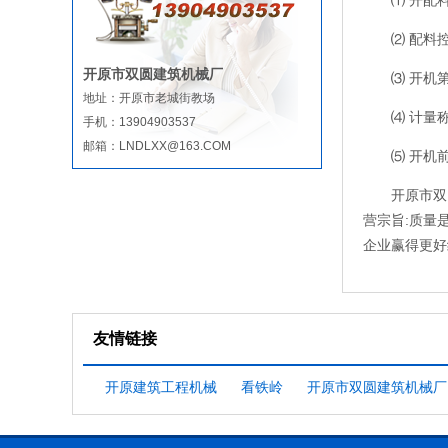
⑴ 开配
⑵ 配料
开原市双圆建筑机械厂
⑶ 开机
地址：开原市老城街教场
⑷ 计量
手机：13904903537
邮箱：LNDLXX@163.COM
⑸ 开机
开原市双
营宗旨:质量
企业赢得更好
友情链接
开原建筑工程机械
看铁岭
开原市双圆建筑机械厂